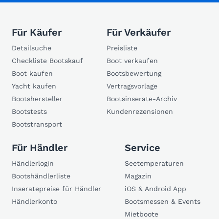
Für Käufer
Für Verkäufer
Detailsuche
Preisliste
Checkliste Bootskauf
Boot verkaufen
Boot kaufen
Bootsbewertung
Yacht kaufen
Vertragsvorlage
Bootshersteller
Bootsinserate-Archiv
Bootstests
Kundenrezensionen
Bootstransport
Für Händler
Service
Händlerlogin
Seetemperaturen
Bootshändlerliste
Magazin
Inseratepreise für Händler
iOS & Android App
Händlerkonto
Bootsmessen & Events
Mietboote