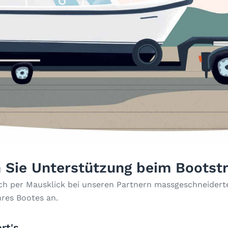
 Sie Unterstützung beim Bootst
ach per Mausklick bei unseren Partnern massgeschneiderte
hres Bootes an.
rt's