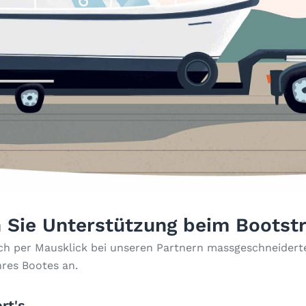
 Sie Unterstützung beim Bootst
ach per Mausklick bei unseren Partnern massgeschneiderte
hres Bootes an.
rt's