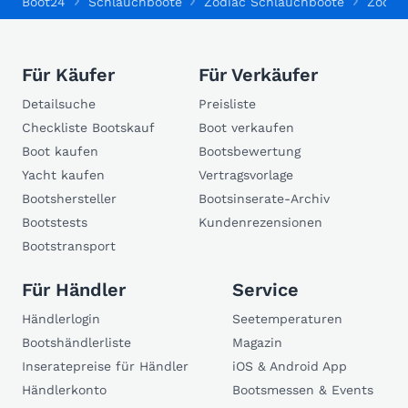
Boot24
Schlauchboote
Zodiac Schlauchboote
Zodiac
Für Käufer
Für Verkäufer
Detailsuche
Preisliste
Checkliste Bootskauf
Boot verkaufen
Boot kaufen
Bootsbewertung
Yacht kaufen
Vertragsvorlage
Bootshersteller
Bootsinserate-Archiv
Bootstests
Kundenrezensionen
Bootstransport
Für Händler
Service
Händlerlogin
Seetemperaturen
Bootshändlerliste
Magazin
Inseratepreise für Händler
iOS & Android App
Händlerkonto
Bootsmessen & Events