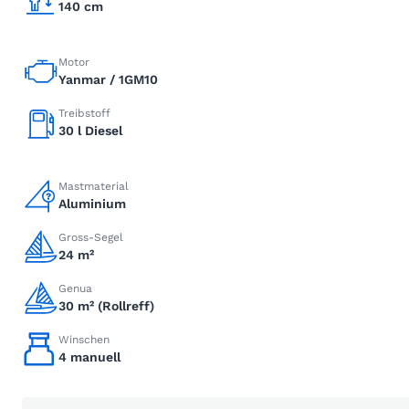
140 cm
Motor
Yanmar / 1GM10
Treibstoff
30 l Diesel
Mastmaterial
Aluminium
Gross-Segel
24 m²
Genua
30 m² (Rollreff)
Winschen
4 manuell