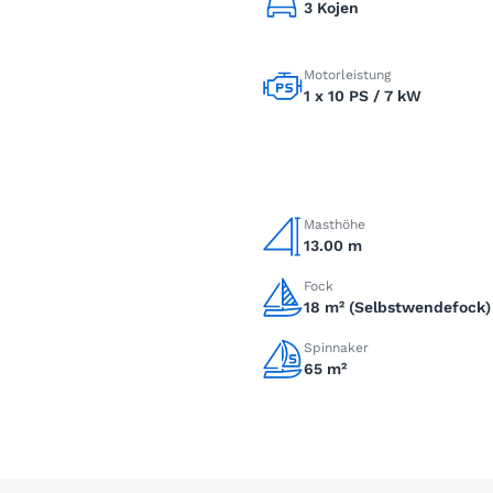
3 Kojen
Motorleistung
1 x 10 PS / 7 kW
Masthöhe
13.00 m
Fock
18 m² (Selbstwendefock)
Spinnaker
65 m²