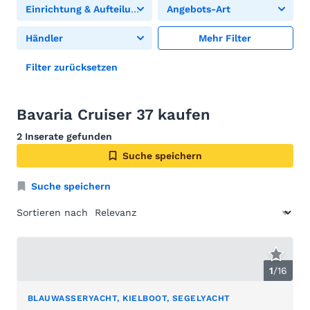
Einrichtung & Aufteilung
Angebots-Art
Händler
Mehr Filter
Filter zurücksetzen
Bavaria Cruiser 37 kaufen
2 Inserate gefunden
Suche speichern
Suche speichern
Sortieren nach
1
/
16
BLAUWASSERYACHT, KIELBOOT, SEGELYACHT