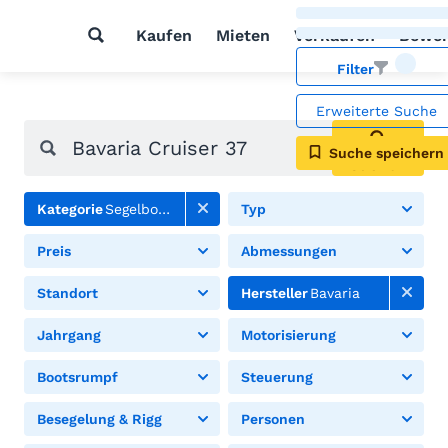
Kaufen
Mieten
Verkaufen
Bewer
Filter
Erweiterte Suche
Suche speichern
Suchen
Kategorie
Segelboote
Typ
Preis
Abmessungen
Standort
Hersteller
Bavaria
Jahrgang
Motorisierung
Bootsrumpf
Steuerung
Besegelung & Rigg
Personen