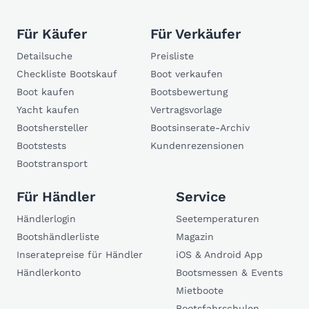
Für Käufer
Für Verkäufer
Detailsuche
Preisliste
Checkliste Bootskauf
Boot verkaufen
Boot kaufen
Bootsbewertung
Yacht kaufen
Vertragsvorlage
Bootshersteller
Bootsinserate-Archiv
Bootstests
Kundenrezensionen
Bootstransport
Für Händler
Service
Händlerlogin
Seetemperaturen
Bootshändlerliste
Magazin
Inseratepreise für Händler
iOS & Android App
Händlerkonto
Bootsmessen & Events
Mietboote
Bootsfahrschulen