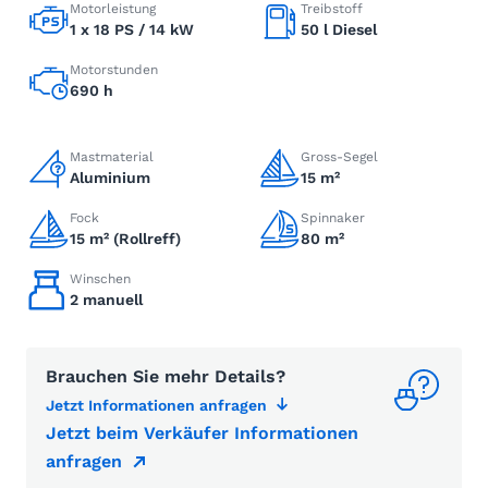
Motorleistung
Treibstoff
1 x 18 PS / 14 kW
50 l Diesel
Motorstunden
690 h
Mastmaterial
Gross-Segel
Aluminium
15 m²
Fock
Spinnaker
15 m² (Rollreff)
80 m²
Winschen
2 manuell
Brauchen Sie mehr Details?
Jetzt Informationen anfragen
Jetzt beim Verkäufer Informationen
anfragen