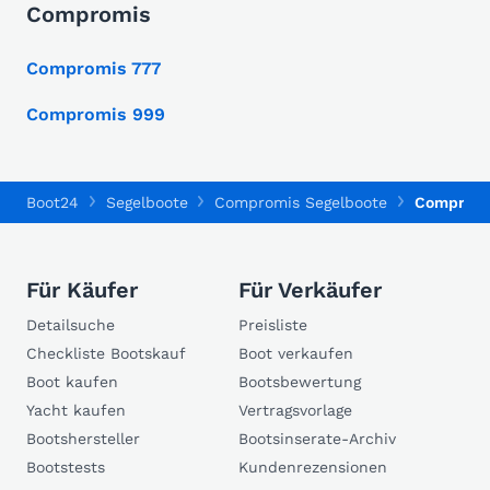
Compromis
Compromis 777
Compromis 999
Boot24
Segelboote
Compromis Segelboote
Compromi
Für Käufer
Für Verkäufer
Detailsuche
Preisliste
Checkliste Bootskauf
Boot verkaufen
Boot kaufen
Bootsbewertung
Yacht kaufen
Vertragsvorlage
Bootshersteller
Bootsinserate-Archiv
Bootstests
Kundenrezensionen