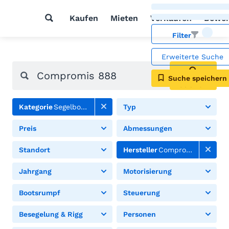
Kaufen
Mieten
Verkaufen
Bewer
Filter
Erweiterte Suche
Suche speichern
Suchen
Kategorie
Segelboote
Typ
Preis
Abmessungen
Standort
Hersteller
Compromis
Jahrgang
Motorisierung
Bootsrumpf
Steuerung
Besegelung & Rigg
Personen