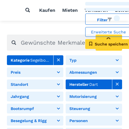
Kaufen
Mieten
Verkaufen
Bewer
Filter
Erweiterte Suche
Suche speichern
Suchen
Kategorie
Segelboote
Typ
Preis
Abmessungen
Standort
Hersteller
Dart
Jahrgang
Motorisierung
Bootsrumpf
Steuerung
Besegelung & Rigg
Personen