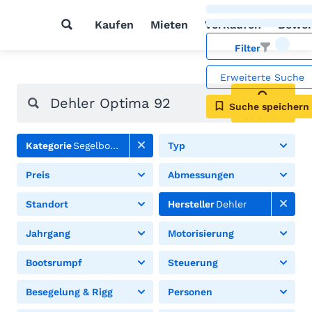
Kaufen
Mieten
Verkaufen
Bewer
Filter
Erweiterte Suche
Suche speichern
Suchen
Kategorie
Segelboote
Typ
Preis
Abmessungen
Standort
Hersteller
Dehler
Jahrgang
Motorisierung
Bootsrumpf
Steuerung
Besegelung & Rigg
Personen