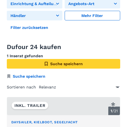
Einrichtung & Aufteilung
Angebots-Art
Händler
Mehr Filter
Filter zurücksetzen
Dufour 24 kaufen
1 Inserat gefunden
Suche speichern
Suche speichern
Sortieren nach
INKL. TRAILER
1
/
21
DAYSAILER, KIELBOOT, SEGELYACHT