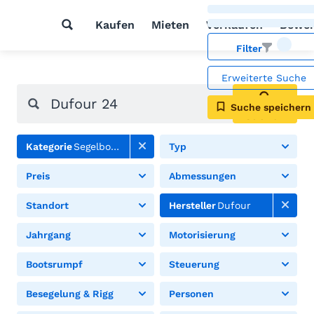
Kaufen
Mieten
Verkaufen
Bewer
Filter
Erweiterte Suche
Suche speichern
Suchen
Kategorie
Segelboote
Typ
Preis
Abmessungen
Standort
Hersteller
Dufour
Jahrgang
Motorisierung
Bootsrumpf
Steuerung
Besegelung & Rigg
Personen