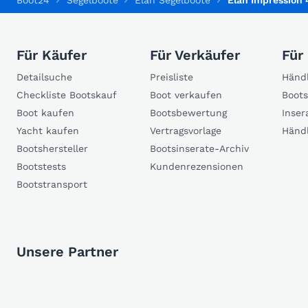
Boot24
Segelboote
Elan Segelboote
Elan Impression 
Für Käufer
Für Verkäufer
Für
Detailsuche
Preisliste
Händl
Checkliste Bootskauf
Boot verkaufen
Boots
Boot kaufen
Bootsbewertung
Inser
Yacht kaufen
Vertragsvorlage
Händ
Bootshersteller
Bootsinserate-Archiv
Bootstests
Kundenrezensionen
Bootstransport
Unsere Partner