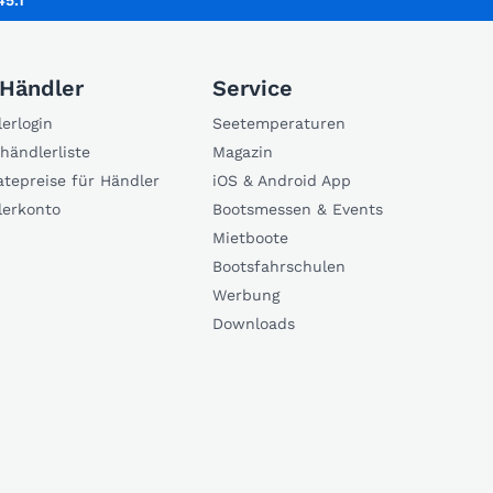
45.1
 Händler
Service
erlogin
Seetemperaturen
händlerliste
Magazin
atepreise für Händler
iOS & Android App
lerkonto
Bootsmessen & Events
Mietboote
Bootsfahrschulen
Werbung
Downloads