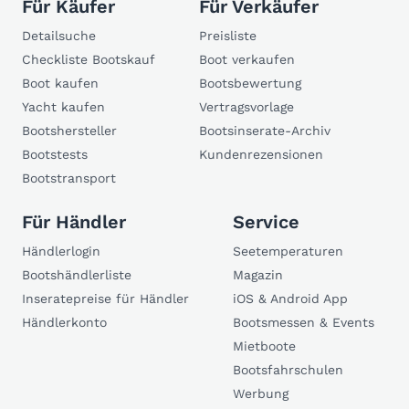
Für Käufer
Für Verkäufer
Detailsuche
Preisliste
Checkliste Bootskauf
Boot verkaufen
Boot kaufen
Bootsbewertung
Yacht kaufen
Vertragsvorlage
Bootshersteller
Bootsinserate-Archiv
Bootstests
Kundenrezensionen
Bootstransport
Für Händler
Service
Händlerlogin
Seetemperaturen
Bootshändlerliste
Magazin
Inseratepreise für Händler
iOS & Android App
Händlerkonto
Bootsmessen & Events
Mietboote
Bootsfahrschulen
Werbung