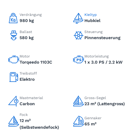
Verdrängung
Kieltyp
980 kg
Hubkiel
Ballast
Steuerung
580 kg
Pinnensteuerung
Motor
Motorleistung
Torqeedo 1103C
1 x 3.0 PS / 2.2 kW
Treibstoff
Elektro
Mastmaterial
Gross-Segel
Carbon
23 m² (Lattengross)
Fock
Gennaker
12 m²
65 m²
(Selbstwendefock)