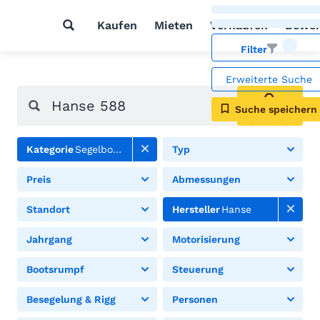
Kaufen
Mieten
Verkaufen
Bewer
Filter
Erweiterte Suche
Suche speichern
Suchen
Kategorie
Segelboote
Typ
Preis
Abmessungen
Standort
Hersteller
Hanse
Jahrgang
Motorisierung
Bootsrumpf
Steuerung
Besegelung & Rigg
Personen