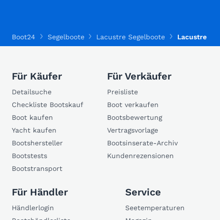
Boot24
Segelboote
Lacustre Segelboote
Lacustre Cor
Für Käufer
Für Verkäufer
Detailsuche
Preisliste
Checkliste Bootskauf
Boot verkaufen
Boot kaufen
Bootsbewertung
Yacht kaufen
Vertragsvorlage
Bootshersteller
Bootsinserate-Archiv
Bootstests
Kundenrezensionen
Bootstransport
Für Händler
Service
Händlerlogin
Seetemperaturen