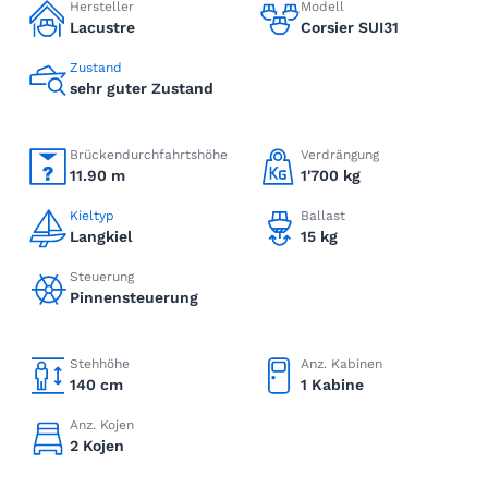
Hersteller
Modell
Lacustre
Corsier SUI31
Zustand
sehr guter Zustand
Brückendurchfahrtshöhe
Verdrängung
11.90 m
1'700 kg
Kieltyp
Ballast
Langkiel
15 kg
Steuerung
Pinnensteuerung
Stehhöhe
Anz. Kabinen
140 cm
1 Kabine
Anz. Kojen
2 Kojen