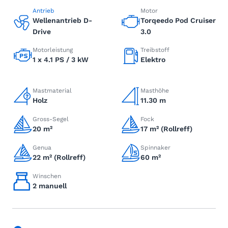
Antrieb
Motor
Wellenantrieb D-
Torqeedo Pod Cruiser
Drive
3.0
Motorleistung
Treibstoff
1 x 4.1 PS / 3 kW
Elektro
Mastmaterial
Masthöhe
Holz
11.30 m
Gross-Segel
Fock
20 m²
17 m² (Rollreff)
Genua
Spinnaker
22 m² (Rollreff)
60 m²
Winschen
2 manuell