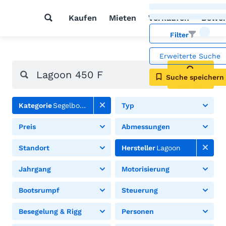
Kaufen
Mieten
Verkaufen
Bewer
Filter
Erweiterte Suche
Suche speichern
Suchen
Kategorie
Segelboote
Typ
Preis
Abmessungen
Standort
Hersteller
Lagoon
Jahrgang
Motorisierung
Bootsrumpf
Steuerung
Besegelung & Rigg
Personen