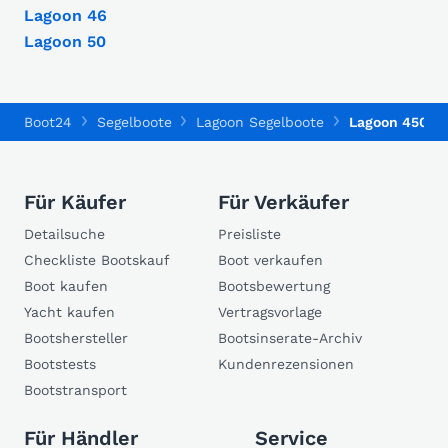
Lagoon 46
Lagoon 50
Boot24
Segelboote
Lagoon Segelboote
Lagoon 450 F
Für Käufer
Für Verkäufer
Detailsuche
Preisliste
Checkliste Bootskauf
Boot verkaufen
Boot kaufen
Bootsbewertung
Yacht kaufen
Vertragsvorlage
Bootshersteller
Bootsinserate-Archiv
Bootstests
Kundenrezensionen
Bootstransport
Für Händler
Service