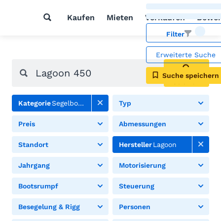
Kaufen
Mieten
Verkaufen
Bewer
Filter
Erweiterte Suche
Suche speichern
Suchen
Kategorie
Segelboote
Typ
Preis
Abmessungen
Standort
Hersteller
Lagoon
Jahrgang
Motorisierung
Bootsrumpf
Steuerung
Besegelung & Rigg
Personen