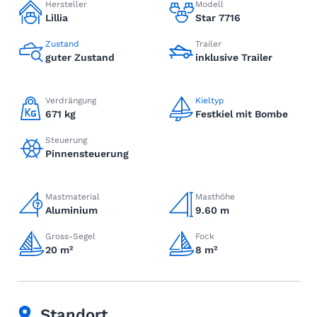
Hersteller
Modell
Lillia
Star 7716
Zustand
Trailer
guter Zustand
inklusive Trailer
Verdrängung
Kieltyp
671 kg
Festkiel mit Bombe
Steuerung
Pinnensteuerung
Mastmaterial
Masthöhe
Aluminium
9.60 m
Gross-Segel
Fock
20 m²
8 m²
Standort