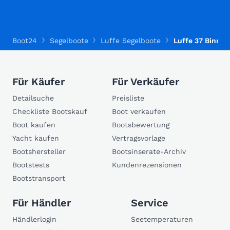
Boot24
Segelboote
Luffe Segelboote
Luffe 37 Binnen
Für Käufer
Für Verkäufer
Detailsuche
Preisliste
Checkliste Bootskauf
Boot verkaufen
Boot kaufen
Bootsbewertung
Yacht kaufen
Vertragsvorlage
Bootshersteller
Bootsinserate-Archiv
Bootstests
Kundenrezensionen
Bootstransport
Für Händler
Service
Händlerlogin
Seetemperaturen