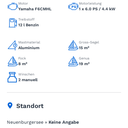
Motor
Motorleistung
Yamaha F6CMHL
1 x 6.0 PS / 4.4 kW
Treibstoff
12 l Benzin
Mastmaterial
Gross-Segel
Aluminium
15 m²
Fock
Genua
8 m²
19 m²
Winschen
2 manuell
Standort
Neuenburgersee »
Keine Angabe