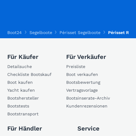
Boot24
Segelboote
Périsset Segelboote
Périsset R20
Für Käufer
Für Verkäufer
Detailsuche
Preisliste
Checkliste Bootskauf
Boot verkaufen
Boot kaufen
Bootsbewertung
Yacht kaufen
Vertragsvorlage
Bootshersteller
Bootsinserate-Archiv
Bootstests
Kundenrezensionen
Bootstransport
Für Händler
Service