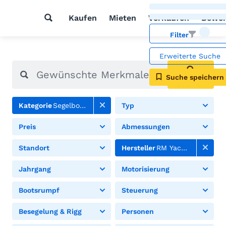
Kaufen
Mieten
Verkaufen
Bewer
Filter
Erweiterte Suche
Suche speichern
Suchen
Kategorie
Segelboote
Typ
Preis
Abmessungen
Standort
Hersteller
RM Yachts
Jahrgang
Motorisierung
Bootsrumpf
Steuerung
Besegelung & Rigg
Personen