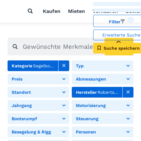
Kaufen
Mieten
Verkaufen
Bewer
Filter
Erweiterte Suche
Suche speichern
Suchen
Kategorie
Segelboote
Typ
Preis
Abmessungen
Standort
Hersteller
Robertson&Caine
Jahrgang
Motorisierung
Bootsrumpf
Steuerung
Besegelung & Rigg
Personen