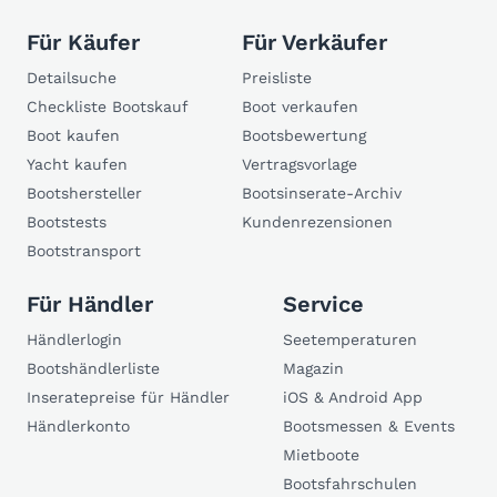
Für Käufer
Für Verkäufer
Detailsuche
Preisliste
Checkliste Bootskauf
Boot verkaufen
Boot kaufen
Bootsbewertung
Yacht kaufen
Vertragsvorlage
Bootshersteller
Bootsinserate-Archiv
Bootstests
Kundenrezensionen
Bootstransport
Für Händler
Service
Händlerlogin
Seetemperaturen
Bootshändlerliste
Magazin
Inseratepreise für Händler
iOS & Android App
Händlerkonto
Bootsmessen & Events
Mietboote
Bootsfahrschulen