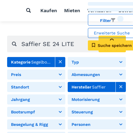
Kaufen
Mieten
Verkaufen
Bewer
Filter
Erweiterte Suche
Suche speichern
Suchen
Kategorie
Segelboote
Typ
Preis
Abmessungen
Standort
Hersteller
Saffier
Jahrgang
Motorisierung
Bootsrumpf
Steuerung
Besegelung & Rigg
Personen