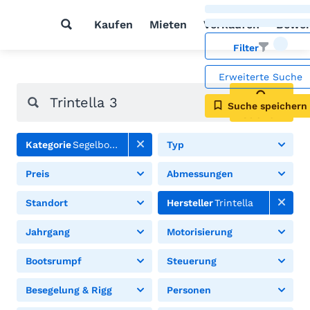
Kaufen
Mieten
Verkaufen
Bewer
Filter
Erweiterte Suche
Suche speichern
Suchen
Kategorie
Segelboote
Typ
Preis
Abmessungen
Standort
Hersteller
Trintella
Jahrgang
Motorisierung
Bootsrumpf
Steuerung
Besegelung & Rigg
Personen