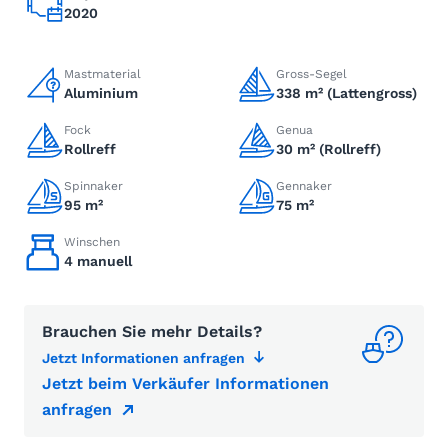
2020
Mastmaterial
Gross-Segel
Aluminium
338 m² (Lattengross)
Fock
Genua
Rollreff
30 m² (Rollreff)
Spinnaker
Gennaker
95 m²
75 m²
Winschen
4 manuell
Brauchen Sie mehr Details?
Jetzt Informationen anfragen
Jetzt beim Verkäufer Informationen
anfragen