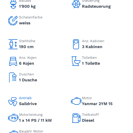
Ballast
Steuerung
1'900 kg
Radsteuerung
Schalenfarbe
weiss
Stehhöhe
Anz. Kabinen
190 cm
3 Kabinen
Anz. Kojen
Toiletten
6 Kojen
1 Toilette
Duschen
1 Dusche
Antrieb
Motor
Saildrive
Yanmar 2YM 15
Motorleistung
Treibstoff
1 x 14 PS / 11 kW
Diesel
Baujahr Motor