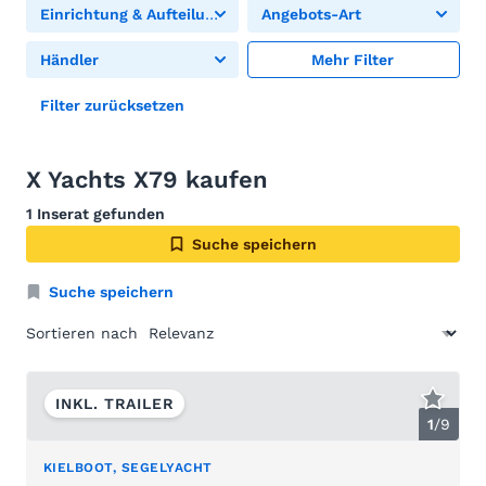
Einrichtung & Aufteilung
Angebots-Art
Händler
Mehr Filter
Filter zurücksetzen
X Yachts X79 kaufen
1 Inserat gefunden
Suche speichern
Suche speichern
Sortieren nach
INKL. TRAILER
1
/
9
KIELBOOT, SEGELYACHT