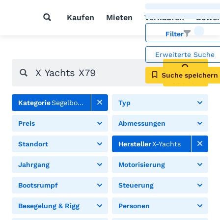
Kaufen
Mieten
Verkaufen
Bewer
Filter
Erweiterte Suche
Suche speichern
Suchen
Kategorie
Segelboote
Typ
Preis
Abmessungen
Standort
Hersteller
X-Yachts
Jahrgang
Motorisierung
Bootsrumpf
Steuerung
Besegelung & Rigg
Personen