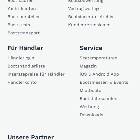
Boot kaufen
Bootsbewertung
Yacht kaufen
Vertragsvorlage
Bootshersteller
Bootsinserate-Archiv
Bootstests
Kundenrezensionen
Bootstransport
Für Händler
Service
Händlerlogin
Seetemperaturen
Bootshändlerliste
Magazin
Inseratepreise für Händler
iOS & Android App
Händlerkonto
Bootsmessen & Events
Mietboote
Bootsfahrschulen
Werbung
Downloads
Unsere Partner