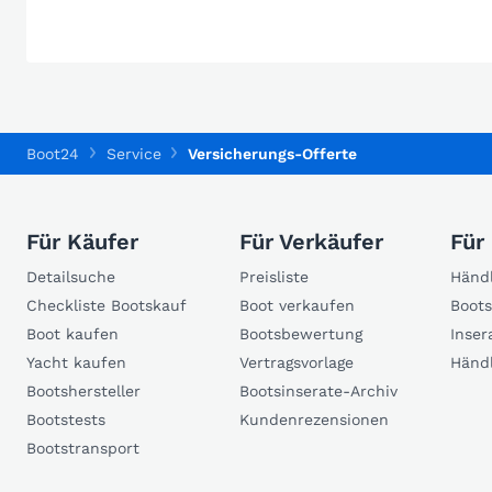
Boot24
Service
Versicherungs-Offerte
Für Käufer
Für Verkäufer
Für
Detailsuche
Preisliste
Händl
Checkliste Bootskauf
Boot verkaufen
Boots
Boot kaufen
Bootsbewertung
Inser
Yacht kaufen
Vertragsvorlage
Händ
Bootshersteller
Bootsinserate-Archiv
Bootstests
Kundenrezensionen
Bootstransport