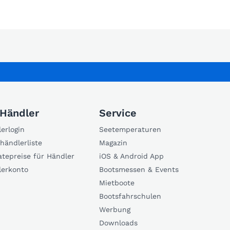
 Händler
Service
erlogin
Seetemperaturen
händlerliste
Magazin
atepreise für Händler
iOS & Android App
lerkonto
Bootsmessen & Events
Mietboote
Bootsfahrschulen
Werbung
Downloads