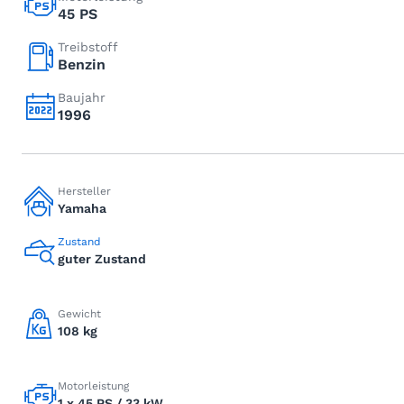
45 PS
Treibstoff
Benzin
Baujahr
1996
Hersteller
Yamaha
Zustand
guter Zustand
Gewicht
108 kg
Motorleistung
1 x 45 PS / 33 kW