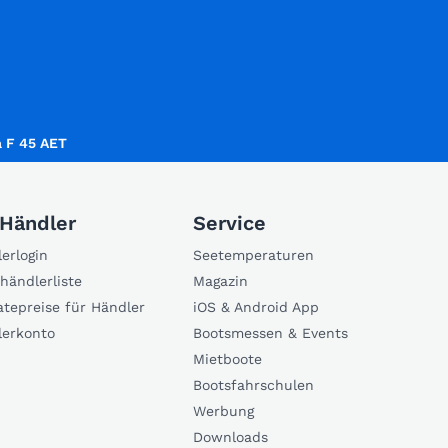
 F 45 AET
 Händler
Service
erlogin
Seetemperaturen
händlerliste
Magazin
atepreise für Händler
iOS & Android App
lerkonto
Bootsmessen & Events
Mietboote
Bootsfahrschulen
Werbung
Downloads