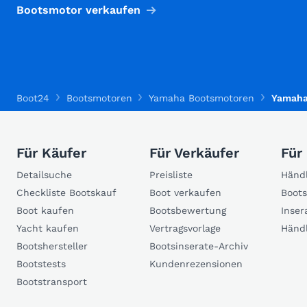
Bootsmotor verkaufen
Boot24
Bootsmotoren
Yamaha Bootsmotoren
Yamaha
Für Käufer
Für Verkäufer
Für
Detailsuche
Preisliste
Händl
Checkliste Bootskauf
Boot verkaufen
Boots
Boot kaufen
Bootsbewertung
Inser
Yacht kaufen
Vertragsvorlage
Händ
Bootshersteller
Bootsinserate-Archiv
Bootstests
Kundenrezensionen
Bootstransport