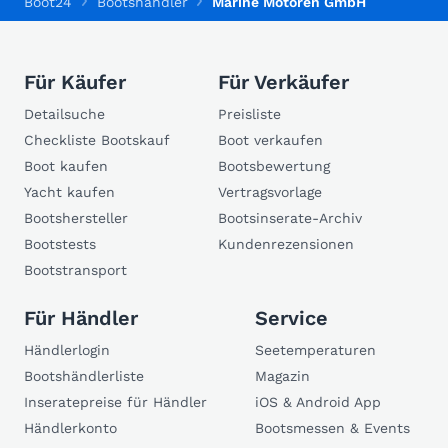
Boot24
Bootshändler
Marine Motoren GmbH
Für Käufer
Für Verkäufer
Detailsuche
Preisliste
Checkliste Bootskauf
Boot verkaufen
Boot kaufen
Bootsbewertung
Yacht kaufen
Vertragsvorlage
Bootshersteller
Bootsinserate-Archiv
Bootstests
Kundenrezensionen
Bootstransport
Für Händler
Service
Händlerlogin
Seetemperaturen
Bootshändlerliste
Magazin
Inseratepreise für Händler
iOS & Android App
Händlerkonto
Bootsmessen & Events