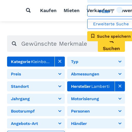
Kaufen
Mieten
Verkaufen
Bewer
Filter
Erweiterte Suche
Suche speichern
Suchen
Kategorie
Kleinboote
Typ
Preis
Abmessungen
Standort
Hersteller
Lamberti
Jahrgang
Motorisierung
Bootsrumpf
Personen
Angebots-Art
Händler