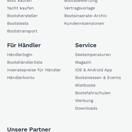
Boot kaufen
Bootsbewertung
Yacht kaufen
Vertragsvorlage
Bootshersteller
Bootsinserate-Archiv
Bootstests
Kundenrezensionen
Bootstransport
Für Händler
Service
Händlerlogin
Seetemperaturen
Bootshändlerliste
Magazin
Inseratepreise für Händler
iOS & Android App
Händlerkonto
Bootsmessen & Events
Mietboote
Bootsfahrschulen
Werbung
Downloads
Unsere Partner