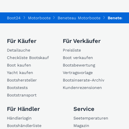
Boot24
Motorboote
Beneteau Motorboote
Beneteau 
Für Käufer
Für Verkäufer
Detailsuche
Preisliste
Checkliste Bootskauf
Boot verkaufen
Boot kaufen
Bootsbewertung
Yacht kaufen
Vertragsvorlage
Bootshersteller
Bootsinserate-Archiv
Bootstests
Kundenrezensionen
Bootstransport
Für Händler
Service
Händlerlogin
Seetemperaturen
Bootshändlerliste
Magazin