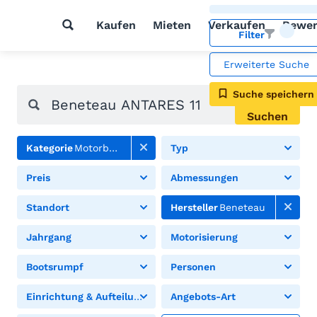
Kaufen
Mieten
Verkaufen
Bewer
Filter
Erweiterte Suche
Suche speichern
Suchen
Kategorie
Motorboote
Typ
Preis
Abmessungen
Standort
Hersteller
Beneteau
Jahrgang
Motorisierung
Bootsrumpf
Personen
Einrichtung & Aufteilung
Angebots-Art