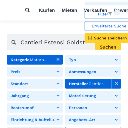
Kaufen
Mieten
Verkaufen
Bewer
Filter
Erweiterte Suche
Suche speichern
Suchen
Kategorie
Motorboote
Typ
Preis
Abmessungen
Standort
Hersteller
Cantieri Estensi
Jahrgang
Motorisierung
Bootsrumpf
Personen
Einrichtung & Aufteilung
Angebots-Art