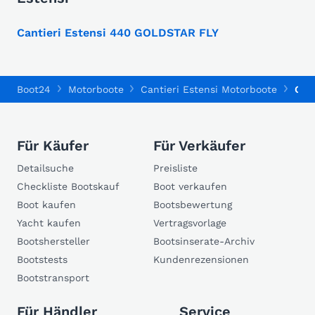
Cantieri Estensi 440 GOLDSTAR FLY
Boot24
Motorboote
Cantieri Estensi Motorboote
Cant
Für Käufer
Für Verkäufer
Detailsuche
Preisliste
Checkliste Bootskauf
Boot verkaufen
Boot kaufen
Bootsbewertung
Yacht kaufen
Vertragsvorlage
Bootshersteller
Bootsinserate-Archiv
Bootstests
Kundenrezensionen
Bootstransport
Für Händler
Service