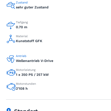
Zustand
sehr guter Zustand
Tiefgang
0.70 m
Material
Kunststoff GFK
Antrieb
Wellenantrieb V-Drive
Motorleistung
1 x 350 PS / 257 kW
Motorstunden
2'108 h