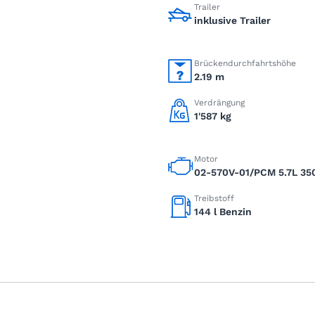
Trailer
inklusive Trailer
Brückendurchfahrtshöhe
2.19 m
Verdrängung
1'587 kg
Motor
02-570V-01/PCM 5.7L 35
Treibstoff
144 l Benzin