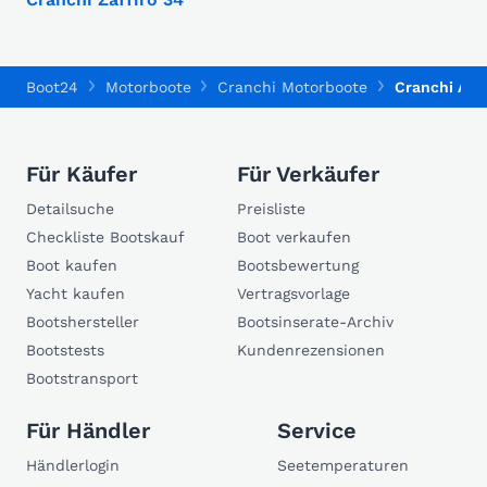
Boot24
Motorboote
Cranchi Motorboote
Cranchi Atl
Für Käufer
Für Verkäufer
Detailsuche
Preisliste
Checkliste Bootskauf
Boot verkaufen
Boot kaufen
Bootsbewertung
Yacht kaufen
Vertragsvorlage
Bootshersteller
Bootsinserate-Archiv
Bootstests
Kundenrezensionen
Bootstransport
Für Händler
Service
Händlerlogin
Seetemperaturen