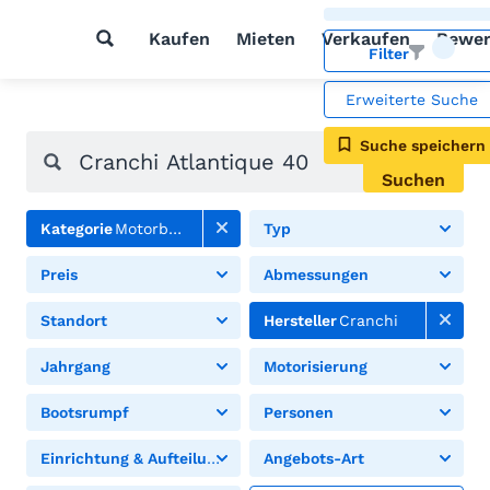
Kaufen
Mieten
Verkaufen
Bewer
Filter
Erweiterte Suche
Suche speichern
Suchen
Kategorie
Motorboote
Typ
Preis
Abmessungen
Standort
Hersteller
Cranchi
Jahrgang
Motorisierung
Bootsrumpf
Personen
Einrichtung & Aufteilung
Angebots-Art