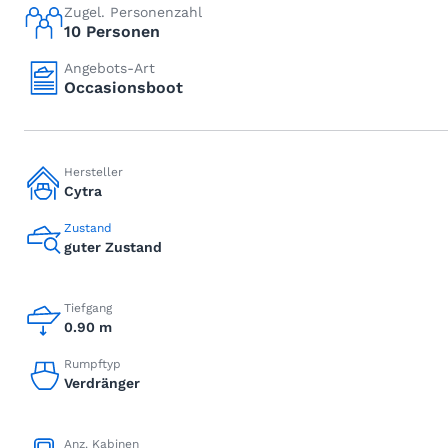
Zugel. Personenzahl
10 Personen
Angebots-Art
Occasionsboot
Hersteller
Cytra
Zustand
guter Zustand
Tiefgang
0.90 m
Rumpftyp
Verdränger
Anz. Kabinen