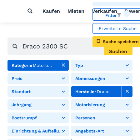
Kaufen
Mieten
Verkaufen
Bewer
Filter
Erweiterte Suche
Suche speichern
Suchen
Kategorie
Motorboote
Typ
Preis
Abmessungen
Standort
Hersteller
Draco
Jahrgang
Motorisierung
Bootsrumpf
Personen
Einrichtung & Aufteilung
Angebots-Art