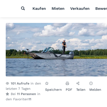
Kaufen
Mieten
Verkaufen
Bewer
101
Aufrufe
in den
letzten 7 Tagen
Speichern
PDF
Teilen
Melden
Bei
11 Personen
in
den Favoriten
11