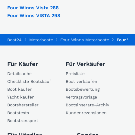
Four Winns Vista 288
Four Winns VISTA 298
Boot24
Motorboote
Four Winns Motorboote
Four Wi
Für Käufer
Für Verkäufer
Detailsuche
Preisliste
Checkliste Bootskauf
Boot verkaufen
Boot kaufen
Bootsbewertung
Yacht kaufen
Vertragsvorlage
Bootshersteller
Bootsinserate-Archiv
Bootstests
Kundenrezensionen
Bootstransport