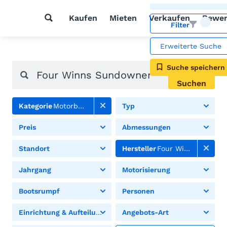
Kaufen
Mieten
Verkaufen
Bewer
Filter
Erweiterte Suche
Suche speichern
Suchen
Kategorie
Motorboote
Typ
Preis
Abmessungen
Standort
Hersteller
Four Winns
Jahrgang
Motorisierung
Bootsrumpf
Personen
Einrichtung & Aufteilung
Angebots-Art