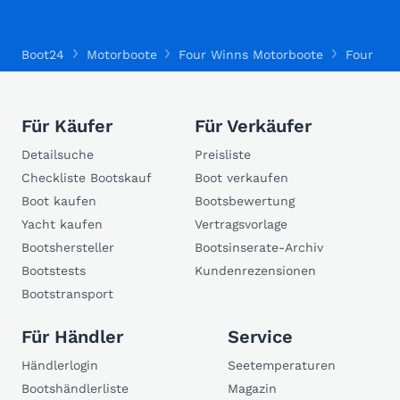
Boot24
Motorboote
Four Winns Motorboote
Four Wi
Für Käufer
Für Verkäufer
Detailsuche
Preisliste
Checkliste Bootskauf
Boot verkaufen
Boot kaufen
Bootsbewertung
Yacht kaufen
Vertragsvorlage
Bootshersteller
Bootsinserate-Archiv
Bootstests
Kundenrezensionen
Bootstransport
Für Händler
Service
Händlerlogin
Seetemperaturen
Bootshändlerliste
Magazin