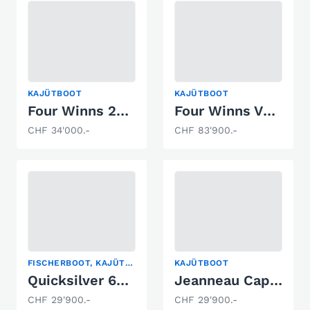
KAJÜTBOOT
KAJÜTBOOT
Four Winns 278 Vista
Four Winns V255
CHF 34'000.-
CHF 83'900.-
FISCHERBOOT, KAJÜTBOOT, PILOTHAUS
KAJÜTBOOT
Quicksilver 605 Pilothouse
Jeanneau Cap Camarat 6.5 DC Serie 2
CHF 29'900.-
CHF 29'900.-