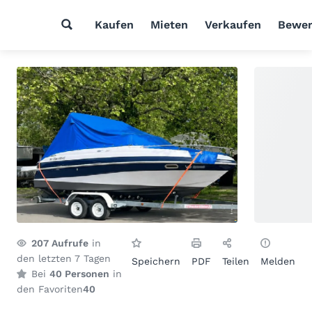
Kaufen
Mieten
Verkaufen
Bewer
207
Aufrufe
in
den letzten 7 Tagen
Speichern
PDF
Teilen
Melden
Bei
40 Personen
in
den Favoriten
40