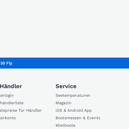
30 Fly
 Händler
Service
erlogin
Seetemperaturen
händlerliste
Magazin
atepreise für Händler
iOS & Android App
lerkonto
Bootsmessen & Events
Mietboote