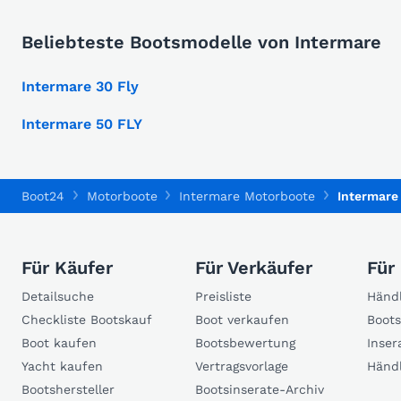
Beliebteste Bootsmodelle von Intermare
Intermare 30 Fly
Intermare 50 FLY
Boot24
Motorboote
Intermare Motorboote
Intermare 
Für Käufer
Für Verkäufer
Für
Detailsuche
Preisliste
Händl
Checkliste Bootskauf
Boot verkaufen
Boots
Boot kaufen
Bootsbewertung
Inser
Yacht kaufen
Vertragsvorlage
Händ
Bootshersteller
Bootsinserate-Archiv