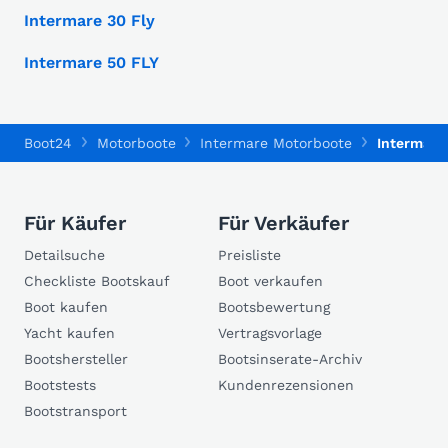
Intermare 30 Fly
Intermare 50 FLY
Boot24
Motorboote
Intermare Motorboote
Intermare
Für Käufer
Für Verkäufer
Detailsuche
Preisliste
Checkliste Bootskauf
Boot verkaufen
Boot kaufen
Bootsbewertung
Yacht kaufen
Vertragsvorlage
Bootshersteller
Bootsinserate-Archiv
Bootstests
Kundenrezensionen
Bootstransport