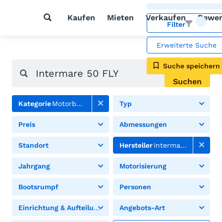
Kaufen
Mieten
Verkaufen
Bewer
Filter
Erweiterte Suche
Suche speichern
Suchen
Kategorie
Motorboote
Typ
Preis
Abmessungen
Standort
Hersteller
Intermare
Jahrgang
Motorisierung
Bootsrumpf
Personen
Einrichtung & Aufteilung
Angebots-Art