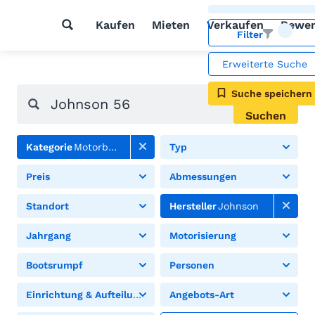
Kaufen
Mieten
Verkaufen
Bewer
Filter
Erweiterte Suche
Suche speichern
Suchen
Kategorie
Motorboote
Typ
Preis
Abmessungen
Standort
Hersteller
Johnson
Jahrgang
Motorisierung
Bootsrumpf
Personen
Einrichtung & Aufteilung
Angebots-Art