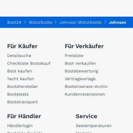
Boot24
Motorboote
Johnson Motorboote
Johnson 56
Für Käufer
Für Verkäufer
Detailsuche
Preisliste
Checkliste Bootskauf
Boot verkaufen
Boot kaufen
Bootsbewertung
Yacht kaufen
Vertragsvorlage
Bootshersteller
Bootsinserate-Archiv
Bootstests
Kundenrezensionen
Bootstransport
Für Händler
Service
Händlerlogin
Seetemperaturen