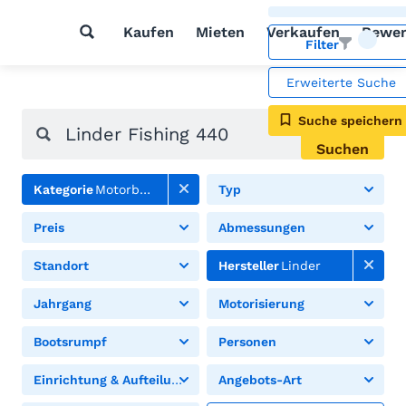
Kaufen
Mieten
Verkaufen
Bewer
Filter
Erweiterte Suche
Suche speichern
Suchen
Kategorie
Motorboote
Typ
Preis
Abmessungen
Standort
Hersteller
Linder
Jahrgang
Motorisierung
Bootsrumpf
Personen
Einrichtung & Aufteilung
Angebots-Art