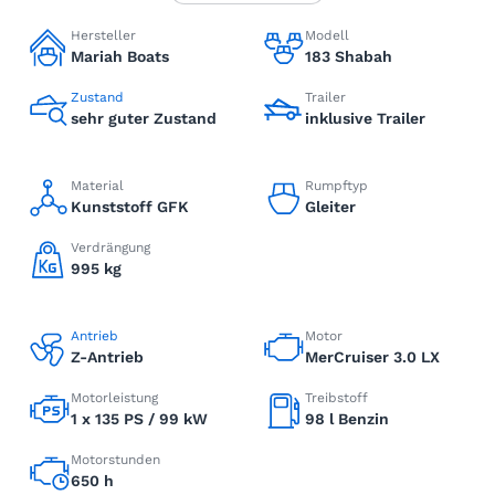
Hersteller
Modell
Mariah Boats
183 Shabah
Zustand
Trailer
sehr guter Zustand
inklusive Trailer
Material
Rumpftyp
Kunststoff GFK
Gleiter
Verdrängung
995 kg
Antrieb
Motor
Z-Antrieb
MerCruiser 3.0 LX
Motorleistung
Treibstoff
1 x 135 PS / 99 kW
98 l Benzin
Motorstunden
650 h