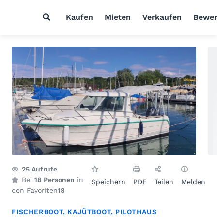
Kaufen
Mieten
Verkaufen
Bewer
25
Aufrufe
Bei
18 Personen
in
Speichern
PDF
Teilen
Melden
den Favoriten
18
FISCHERBOOT
,
KAJÜTBOOT
,
PILOTHAUS