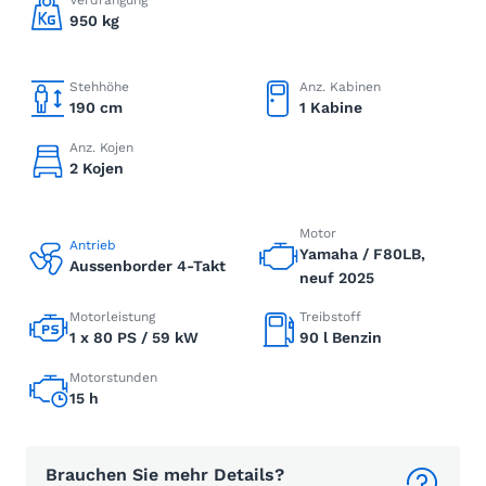
Verdrängung
950 kg
Stehhöhe
Anz. Kabinen
190 cm
1 Kabine
Anz. Kojen
2 Kojen
Motor
Antrieb
Yamaha / F80LB,
Aussenborder 4-Takt
neuf 2025
Motorleistung
Treibstoff
1 x 80 PS / 59 kW
90 l Benzin
Motorstunden
15 h
Brauchen Sie mehr Details?