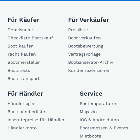
Für Käufer
Für Verkäufer
Detailsuche
Preisliste
Checkliste Bootskauf
Boot verkaufen
Boot kaufen
Bootsbewertung
Yacht kaufen
Vertragsvorlage
Bootshersteller
Bootsinserate-Archiv
Bootstests
Kundenrezensionen
Bootstransport
Für Händler
Service
Händlerlogin
Seetemperaturen
Bootshändlerliste
Magazin
Inseratepreise für Händler
iOS & Android App
Händlerkonto
Bootsmessen & Events
Mietboote