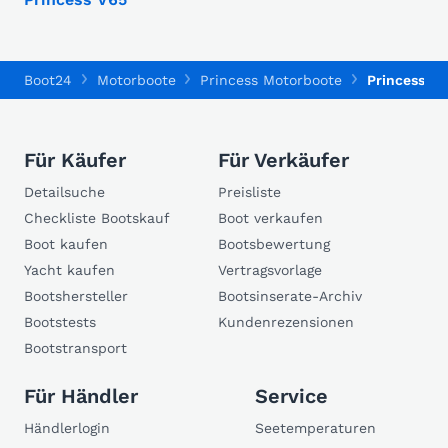
Boot24
Motorboote
Princess Motorboote
Princess F
Für Käufer
Für Verkäufer
Detailsuche
Preisliste
Checkliste Bootskauf
Boot verkaufen
Boot kaufen
Bootsbewertung
Yacht kaufen
Vertragsvorlage
Bootshersteller
Bootsinserate-Archiv
Bootstests
Kundenrezensionen
Bootstransport
Für Händler
Service
Händlerlogin
Seetemperaturen