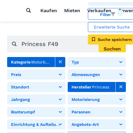
Kaufen
Mieten
Verkaufen
Bewer
Filter
Erweiterte Suche
Suche speichern
Suchen
Kategorie
Motorboote
Typ
Preis
Abmessungen
Standort
Hersteller
Princess
Jahrgang
Motorisierung
Bootsrumpf
Personen
Einrichtung & Aufteilung
Angebots-Art