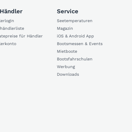
 Händler
Service
erlogin
Seetemperaturen
händlerliste
Magazin
atepreise für Händler
iOS & Android App
lerkonto
Bootsmessen & Events
Mietboote
Bootsfahrschulen
Werbung
Downloads