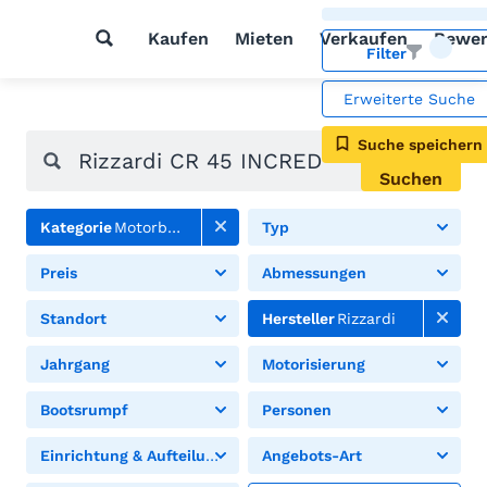
Kaufen
Mieten
Verkaufen
Bewer
Filter
Erweiterte Suche
Suche speichern
Suchen
Kategorie
Motorboote
Typ
Preis
Abmessungen
Standort
Hersteller
Rizzardi
Jahrgang
Motorisierung
Bootsrumpf
Personen
Einrichtung & Aufteilung
Angebots-Art