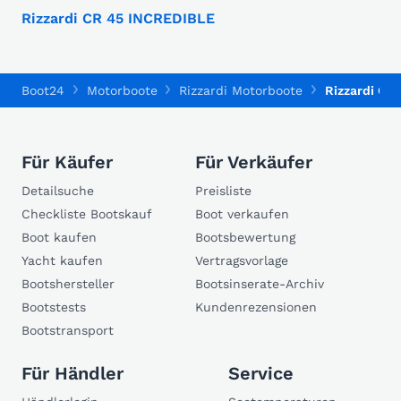
Rizzardi CR 45 INCREDIBLE
Boot24
Motorboote
Rizzardi Motorboote
Rizzardi CR
Für Käufer
Für Verkäufer
Detailsuche
Preisliste
Checkliste Bootskauf
Boot verkaufen
Boot kaufen
Bootsbewertung
Yacht kaufen
Vertragsvorlage
Bootshersteller
Bootsinserate-Archiv
Bootstests
Kundenrezensionen
Bootstransport
Für Händler
Service