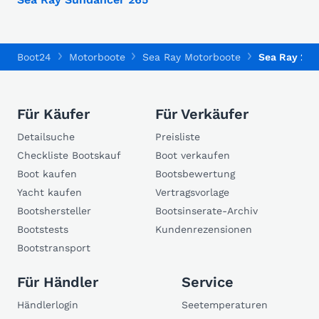
Boot24
Motorboote
Sea Ray Motorboote
Sea Ray 270
Für Käufer
Für Verkäufer
Detailsuche
Preisliste
Checkliste Bootskauf
Boot verkaufen
Boot kaufen
Bootsbewertung
Yacht kaufen
Vertragsvorlage
Bootshersteller
Bootsinserate-Archiv
Bootstests
Kundenrezensionen
Bootstransport
Für Händler
Service
Händlerlogin
Seetemperaturen