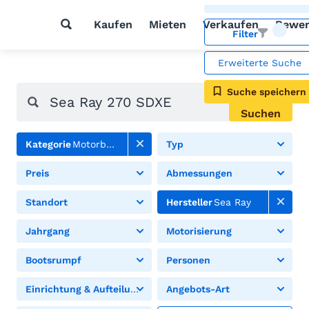
Kaufen
Mieten
Verkaufen
Bewer
Filter
Erweiterte Suche
Suche speichern
Suchen
Kategorie
Motorboote
Typ
Preis
Abmessungen
Standort
Hersteller
Sea Ray
Jahrgang
Motorisierung
Bootsrumpf
Personen
Einrichtung & Aufteilung
Angebots-Art