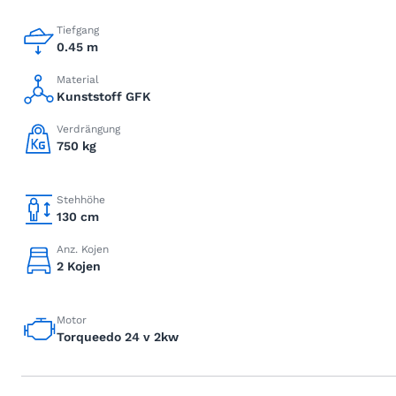
Tiefgang
0.45 m
Material
Kunststoff GFK
Verdrängung
750 kg
Stehhöhe
130 cm
Anz. Kojen
2 Kojen
Motor
Torqueedo 24 v 2kw